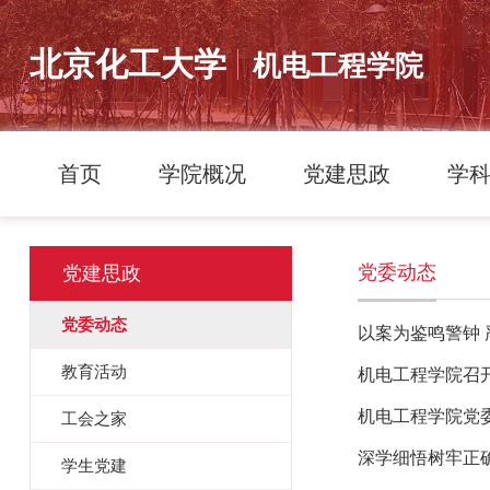
北京化工大学
机电工程学院
首页
学院概况
党建思政
学
党委动态
党建思政
党委动态
以案为鉴鸣警钟
教育活动
机电工程学院召开
机电工程学院党委
工会之家
深学细悟树牢正
学生党建