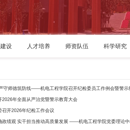
科建设
人才培养
师资队伍
科学研究
 严守师德筑防线——机电工程学院召开纪检委员工作例会暨警示
2026年全面从严治党暨警示教育大会
召开2026年纪检工作会议
确政绩观 实干担当推动高质量发展 ——机电工程学院党委理论