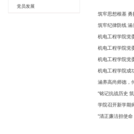
党员发展
筑牢思想根基 
筑牢纪律防线 
机电工程学院党
机电工程学院党委
机电工程学院党
机电工程学院成
涵养高尚师德，
“铭记抗战历史 
学院召开新学期
“清正廉洁担使命