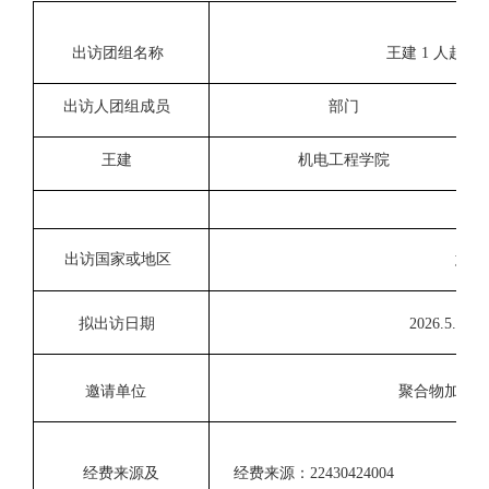
出访团组名称
王建
1
人赴意
出访人团组成员
部门
王建
机电工程学院
出访国家或地区
意大
拟出访日期
202
6
.5.29-2
邀请单位
聚合物加工
经费来源及
经费来源：
22430424004