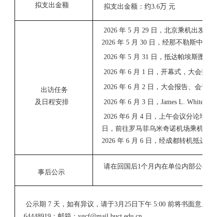
拟支出金额
拟支出金额：
约
3.6
万
元
2026
年
5
月
29
日，北京乘机出发，
2026
年
5
月
30
日，经那不勒斯中转。
2026
年
5
月
31
日，抵达帕埃斯图姆
2026
年
6
月
1
日，开幕式，大会报告
2026
年
6
月
2
日，大会报告、会议分
出访任务
及日程安排
2026
年
6
月
3
日，
James L. White
创
2026
年
6
月
4
日，上午会议分论坛，
日，前往罗马菲乌米奇诺机场乘机。
2026
年
6
月
6
日，经成都转机抵达北
请在回国后
1
个月内在单位内部公布上
事后公示
公示期
7
天，如有异议，请于
3
月
25
日下午
5:00
前将书面意见反
64448919
；邮箱：
ygcf@mail.buct.edu.cn
。