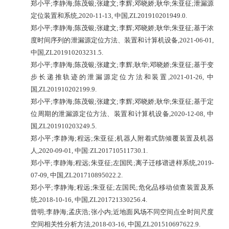
郑小平
;
李静海
;
陈茂银
;
张建文
;
李辉
;
邓晓娇
;
耿华
;
朱亚征
;
泄漏源
定位装置和系统
,2020-11-13,
中国
,ZL201910201949.0.
郑小平
;
李静海
;
陈茂银
;
张建文
;
李辉
;
邓晓娇
;
耿华
;
朱亚征
;
基于浓
度时间序列的泄漏源定位方法、装置和计算机设备
,2021-06-01,
中国
,ZL201910203231.5.
郑小平
;
李静海
;
陈茂银
;
张建文
;
李辉
;
耿华
;
邓晓娇
;
朱亚征
;
基于变
步长递推轨迹的泄漏源定位方法和装置
,2021-01-26,
中
国
,ZL201910202199.9.
郑小平
;
李静海
;
陈茂银
;
张建文
;
李辉
;
邓晓娇
;
耿华
;
朱亚征
;
基于定
位周期的泄漏源定位方法、装置和计算机设备
,2020-12-08,
中
国
,ZL201910203249.5.
郑小平
;
李静海
;
程远
;
朱亚征
;
机器人附着式防倾覆装置及机器
人
,2020-09-01,
中国
:ZL201710511730.1.
郑小平
;
李静海
;
程远
;
朱亚征
;
左国民
;
离子迁移谱进样系统
,2019-
07-09,
中国
,ZL201710895022.2.
郑小平
;
李静海
;
程远
;
朱亚征
;
左国民
;
危化品移动侦查装置及系
统
,2018-10-16,
中国
,ZL201721330256.4.
曾明
;
李静海
;
孟庆浩
;
张小内
;
近地面风场不同空间点全时间尺度
空间相关性分析方法
,2018-03-16,
中国
,ZL201510697622.9.