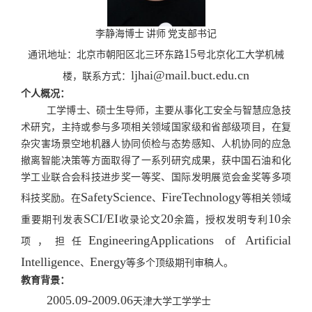
李静海博士 讲师 党支部书记
15
通讯地址：北京市朝阳区北三环东路
号北京化工大学机械
ljhai@mail.buct.edu.cn
楼，联系方式：
个人概况：
工学博士、硕士生导师，主要从事化工安全与智慧应急技
术研究，主持或参与多项相关领域国家级和省部级项目，在复
杂灾害场景空地机器人协同侦检与态势感知、人机协同的应急
撤离智能决策等方面取得了一系列研究成果，获中国石油和化
学工业联合会科技进步奖一等奖、国际发明展览会金奖等多项
SafetyScience
FireTechnology
科技奖励。在
、
等相关领域
SCI/EI
20
10
重要期刊发表
收录论文
余篇，授权发明专利
余
EngineeringApplications of Artificial
项，担任
Intelligence
Energy
、
等多个顶级期刊审稿人。
教育背景：
2005.09-2009.06
天津大学工学学士