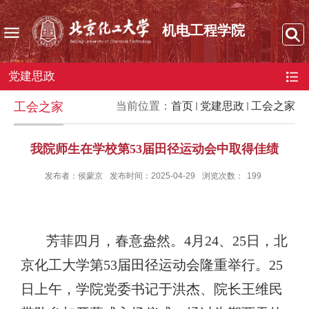
机电工程学院
党建思政
工会之家
当前位置：
首页
党建思政
工会之家
我院师生在学校第53届田径运动会中取得佳绩
发布者：侯蒙京
发布时间：2025-04-29
浏览次数：
199
芳菲四月，春意盎然。
4
月
24
、
25
日，北
京化工大学第
53
届田径运动会隆重举行。
25
日上午，学院党委书记于洪杰、院长王维民