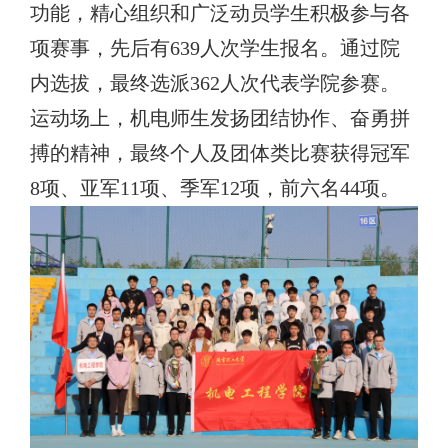
功能，精心组织和广泛动员学生积极参与各
项赛事，先后有
639
人次学生报名。通过院
内选拔，最终选派
362
人次代表学院参赛。
运动场上，机电师生发扬团结协作、奋勇拼
搏的精神，最终个人及团体类比赛获得冠军
8
项、亚军
11
项、季军
12
项，前六名
44
项。