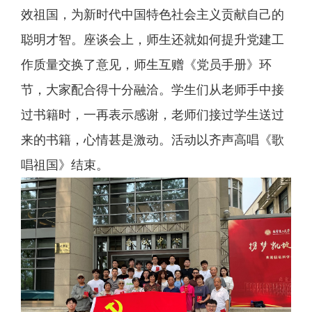
效祖国，为新时代中国特色社会主义贡献自己的
聪明才智。座谈会上，师生还就如何提升党建工
作质量交换了意见，师生互赠《党员手册》环
节，大家配合得十分融洽。学生们从老师手中接
过书籍时，一再表示感谢，老师们接过学生送过
来的书籍，心情甚是激动。活动以齐声高唱《歌
唱祖国》结束。