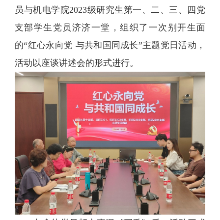
员与机电学院
2023
级研究生第一、二、三、四党
支部学生党员济济一堂，组织了一次别开生面
的“红心永向党 与共和国同成长”主题党日活动，
活动以座谈讲述会的形式进行。