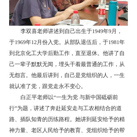
李双喜老师讲述到自己出生于
1949
年
9
月，
于
1969
年
12
月份入党。从部队退伍后，于
1981
年
到北京化工大学后勤工作，直至退休。他讲了自
己一辈子默默无闻，埋头干着最普通的工作，从
无怨言。他最后讲到，自己是党组织的人，一生
就认准了党，跟党走永不变心。
白正平老师以“一生为党 与新中国砥砺前
行”为题，讲述了奔赴延安走与工农相结合的道
路、插队知青的历练路程。她讲到延安给予的精
神力量、老区人民给予的教育、党组织给予的帮