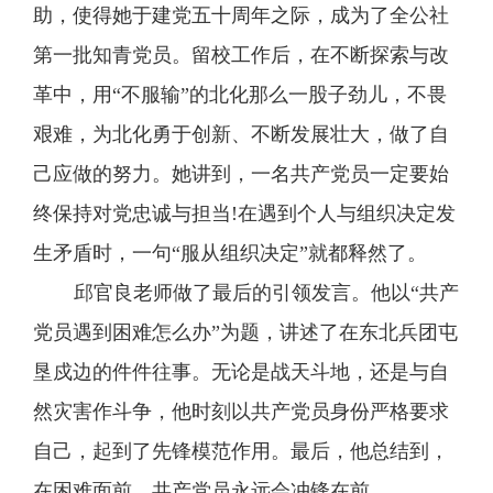
助，使得她于建党五十周年之际，成为了全公社
第一批知青党员。留校工作后，在不断探索与改
革中，用“不服输”的北化那么一股子劲儿，不畏
艰难，为北化勇于创新、不断发展壮大，做了自
己应做的努力。她讲到，一名共产党员一定要始
终保持对党忠诚与担当
!
在遇到个人与组织决定发
生矛盾时，一句“服从组织决定”就都释然了。
邱官良老师做了最后的引领发言。他以“共产
党员遇到困难怎么办”为题，讲述了在东北兵团屯
垦戍边的件件往事。无论是战天斗地，还是与自
然灾害作斗争，他时刻以共产党员身份严格要求
自己，起到了先锋模范作用。最后，他总结到，
在困难面前，共产党员永远会冲锋在前。