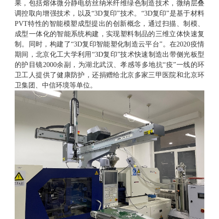
果，包括熔体微分静电纺丝纳米纤维绿色制造技术，微纳层叠
调控取向增强技术，以及“
3D
复印”技术。“
3D
复印”是基于材料
PVT
特性的智能模塑成型提出的创新概念，通过扫描、制模、
成型一体化的智能系统构建，实现塑料制品的三维立体快速复
制。同时，构建了“
3D
复印智能塑化制造云平台”。在
2020
疫情
期间，北京化工大学利用“
3D
复印”技术快速制造出带侧光板型
的护目镜
2000
余副，为湖北武汉、孝感等多地抗“疫”一线的环
卫工人提供了健康防护，还捐赠给北京多家三甲医院和北京环
卫集团、中信环境等单位。