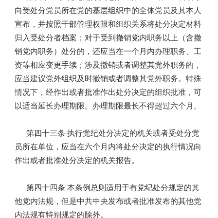
向受处分党员所在党的基层组织中的全体党员及其本人
宣布，并按照干部管理权限和组织关系将处分决定材料
归入受处分者档案；对于受到撤销党内职务以上（含撤
销党内职务）处分的，还应当在一个月内办理职务、工
资等相应变更手续；涉及撤销或者调整其党外职务的，
应当建议党外组织及时撤销或者调整其党外职务。特殊
情况下，经作出或者批准作出处分决定的组织批准，可
以适当延长办理期限。办理期限最长不得超过六个月。
第四十三条 执行党纪处分决定的机关或者受处分党
员所在单位，应当在六个月内将处分决定的执行情况向
作出或者批准处分决定的机关报告。
第四十四条 本条例总则适用于有党纪处分规定的其
他党内法规，但是中共中央发布或者批准发布的其他党
内法规有特别规定的除外。