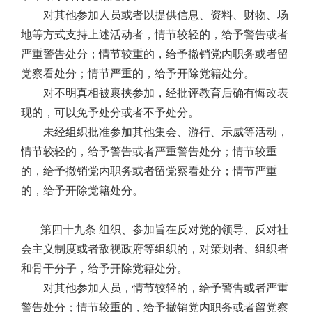
对其他参加人员或者以提供信息、资料、财物、场
地等方式支持上述活动者，情节较轻的，给予警告或者
严重警告处分；情节较重的，给予撤销党内职务或者留
党察看处分；情节严重的，给予开除党籍处分。
对不明真相被裹挟参加，经批评教育后确有悔改表
现的，可以免予处分或者不予处分。
未经组织批准参加其他集会、游行、示威等活动，
情节较轻的，给予警告或者严重警告处分；情节较重
的，给予撤销党内职务或者留党察看处分；情节严重
的，给予开除党籍处分。
第四十九条 组织、参加旨在反对党的领导、反对社
会主义制度或者敌视政府等组织的，对策划者、组织者
和骨干分子，给予开除党籍处分。
对其他参加人员，情节较轻的，给予警告或者严重
警告处分；情节较重的，给予撤销党内职务或者留党察