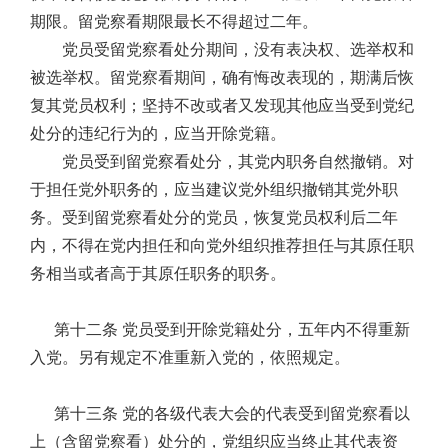
期限。留党察看期限最长不得超过二年。
党员受留党察看处分期间，没有表决权、选举权和
被选举权。留党察看期间，确有悔改表现的，期满后恢
复其党员权利；坚持不改或者又发现其他应当受到党纪
处分的违纪行为的，应当开除党籍。
党员受到留党察看处分，其党内职务自然撤销。对
于担任党外职务的，应当建议党外组织撤销其党外职
务。受到留党察看处分的党员，恢复党员权利后二年
内，不得在党内担任和向党外组织推荐担任与其原任职
务相当或者高于其原任职务的职务。
第十二条 党员受到开除党籍处分，五年内不得重新
入党。另有规定不准重新入党的，依照规定。
第十三条 党的各级代表大会的代表受到留党察看以
上（含留党察看）处分的，党组织应当终止其代表资