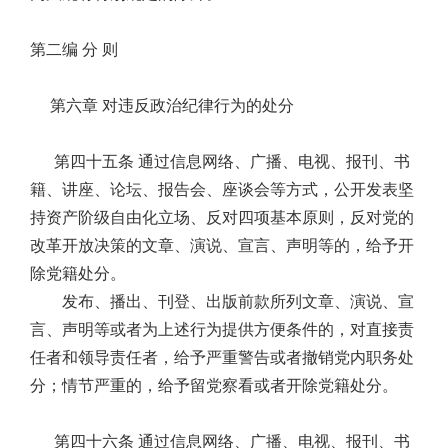
第二编 分 则
第六章 对违反政治纪律行为的处分
第四十五条 通过信息网络、广播、电视、报刊、书
籍、讲座、论坛、报告会、座谈会等方式，公开发表坚
持资产阶级自由化立场、反对四项基本原则，反对党的
改革开放决策的文章、演说、宣言、声明等的，给予开
除党籍处分。
发布、播出、刊登、出版前款所列文章、演说、宣
言、声明等或者为上述行为提供方便条件的，对直接责
任者和领导责任者，给予严重警告或者撤销党内职务处
分；情节严重的，给予留党察看或者开除党籍处分。
第四十六条 通过信息网络、广播、电视、报刊、书