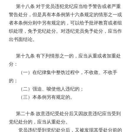
第十八条 对于党员违犯党纪应当给予警告或者严重
警告处分，但是具有本条例第十六条规定的情形之一或
者本条例分则中另有规定的，可以给予批评教育或者组
织处理，免予党纪处分。对违纪党员免予处分，应当作
出书面结论。
第十九条 有下列情形之一的，应当从重或者加重处
分：
（一）在纪律集中整饬过程中，不收敛、不收手
的；
（二）强迫、唆使他人违纪的；
（三）本条例另有规定的。
第二十条 故意违纪受处分后又因故意违纪应当受到
党纪处分的，应当从重处分。
党员违纪受到党纪处分后，又被发现其受处分前的