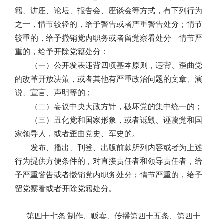
籍、讲座、论坛、报告会、座谈会等方式，有下列行为
之一，情节较轻的，给予警告或者严重警告处分；情节
较重的，给予撤销党内职务或者留党察看处分；情节严
重的，给予开除党籍处分：
（一）公开发表违背四项基本原则，违背、歪曲党
的改革开放决策，或者其他有严重政治问题的文章、演
说、宣言、声明等的；
（二）妄议中央大政方针，破坏党的集中统一的；
（三）丑化党和国家形象，或者诋毁、诬蔑党和国
家领导人，或者歪曲党史、军史的。
发布、播出、刊登、出版前款所列内容或者为上述
行为提供方便条件的，对直接责任者和领导责任者，给
予严重警告或者撤销党内职务处分；情节严重的，给予
留党察看或者开除党籍处分。
第四十七条 制作、贩卖、传播第四十五条、第四十