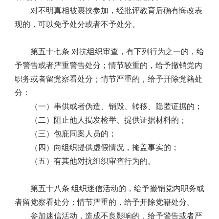
对不明真相被裹挟参加，经批评教育后确有悔改表
现的，可以免予处分或者不予处分。
第五十七条 对抗组织审查，有下列行为之一的，给
予警告或者严重警告处分；情节较重的，给予撤销党内
职务或者留党察看处分；情节严重的，给予开除党籍处
分：
（一）串供或者伪造、销毁、转移、隐匿证据的；
（二）阻止他人揭发检举、提供证据材料的；
（三）包庇同案人员的；
（四）向组织提供虚假情况，掩盖事实的；
（五）有其他对抗组织审查行为的。
第五十八条 组织迷信活动的，给予撤销党内职务或
者留党察看处分；情节严重的，给予开除党籍处分。
参加迷信活动，造成不良影响的，给予警告或者严