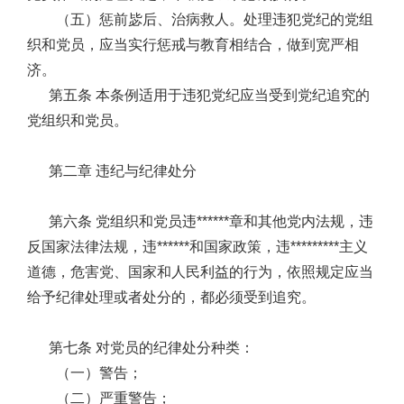
（五）惩前毖后、治病救人。处理违犯党纪的党组
织和党员，应当实行惩戒与教育相结合，做到宽严相
济。
第五条 本条例适用于违犯党纪应当受到党纪追究的
党组织和党员。
第二章 违纪与纪律处分
第六条 党组织和党员违******章和其他党内法规，违
反国家法律法规，违******和国家政策，违*********主义
道德，危害党、国家和人民利益的行为，依照规定应当
给予纪律处理或者处分的，都必须受到追究。
第七条 对党员的纪律处分种类：
（一）警告；
（二）严重警告；