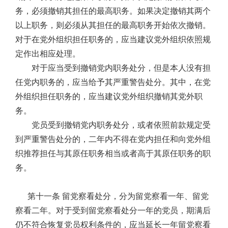
务，必须撤销其担任的最高职务。如果决定撤销其两个
以上职务，则必须从其担任的最高职务开始依次撤销。
对于在党外组织担任职务的，应当建议党外组织依照规
定作出相应处理。
对于应当受到撤销党内职务处分，但是本人没有担
任党内职务的，应当给予其严重警告处分。其中，在党
外组织担任职务的，应当建议党外组织撤销其党外职
务。
党员受到撤销党内职务处分，或者依照前款规定受
到严重警告处分的，二年内不得在党内担任和向党外组
织推荐担任与其原任职务相当或者高于其原任职务的职
务。
第十一条 留党察看处分，分为留党察看一年、留党
察看二年。对于受到留党察看处分一年的党员，期满后
仍不符合恢复党员权利条件的，应当延长一年留党察看