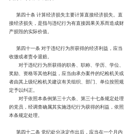
第四十条 计算经济损失主要计算直接经济损失。直
接经济损失，是指与违纪行为有直接因果关系而造成财
产损毁的实际价值。
第四十一条 对于违纪行为所获得的经济利益，应当
收缴或者责令退赔。
对于违纪行为所获得的职务、职称、学历、学位、
奖励、资格等其他利益，应当由承办案件的纪检机关或
者由其上级纪检机关建议有关组织、部门、单位按照规
定予以纠正。
对于依照本条例第三十六条、第三十七条规定处理
的党员，经调查确属其实施违纪行为获得的利益，依照
本条规定处理。
第四十二条 党纪处分决定作出后，应当在一个月内