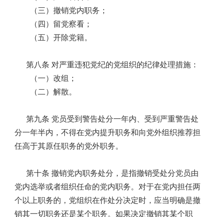
（三）撤销党内职务；
（四）留党察看；
（五）开除党籍。
第八条 对严重违犯党纪的党组织的纪律处理措施：
（一）改组；
（二）解散。
第九条 党员受到警告处分一年内、受到严重警告处
分一年半内，不得在党内提升职务和向党外组织推荐担
任高于其原任职务的党外职务。
第十条 撤销党内职务处分，是指撤销受处分党员由
党内选举或者组织任命的党内职务。对于在党内担任两
个以上职务的，党组织在作处分决定时，应当明确是撤
销其一切职务还是某个职务。如果决定撤销其某个职