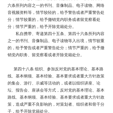
六条所列内容之一的书刊、音像制品、电子读物、网络
音视频资料等，情节较轻的，给予警告或者严重警告处
分；情节较重的，给予撤销党内职务或者留党察看处
分；情节严重的，给予开除党籍处分。
私自携带、寄递第四十五条、第四十六条所列内容
之一的书刊、音像制品、电子读物等入出境，情节较重
的，给予警告或者严重警告处分；情节严重的，给予撤
销党内职务、留党察看或者开除党籍处分。
第四十八条 组织、参加反对党的基本理论、基本路
线、基本纲领、基本经验、基本要求或者重大方针政策
的集会、游行、示威等活动的，或者以组织讲座、论
坛、报告会、座谈会等方式，反对党的基本理论、基本
路线、基本纲领、基本经验、基本要求或者重大方针政
策，造成严重不良影响的，对策划者、组织者和骨干分
子，给予开除党籍处分。