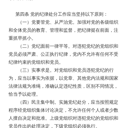
第四条 党的纪律处分工作应当坚持以下原则：
（一）党要管党、从严治党。加强对党的各级组织
和全体党员的教育、管理和监督，把纪律挺在前面，注
重抓早抓小。
（二）党纪面前一律平等。对违犯党纪的党组织和
党员必须严肃、公正执行纪律，党内不允许有任何不受
纪律约束的党组织和党员。
（三）实事求是。对党组织和党员违犯党纪的行
为，应当以事实为依据，以党章、其他党内法规和国家
法律法规为准绳，准确认定违纪性质，区别不同情况，
恰当予以处理。
（四）民主集中制。实施党纪处分，应当按照规定
程序经党组织集体讨论决定，不允许任何个人或者少数
人擅自决定和批准。上级党组织对违犯党纪的党组织和
党员作出的处理决定，下级党组织必须执行。