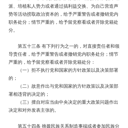
派、培植私人势力或者通过搞利益交换、为自己营造声
势等活动捞取政治资本的，给予严重警告或者撤销党内
职务处分；情节严重的，给予留党察看或者开除党籍处
分。
第五十三条 有下列行为之一的，对直接责任者和领
导责任者，给予严重警告或者撤销党内职务处分；情节
严重的，给予留党察看或者开除党籍处分：
（一）拒不执行党和国家的方针政策以及决策部署
的；
（二）故意作出与党和国家的方针政策以及决策部
署相违背的决定的；
（三）擅自对应当由中央决定的重大政策问题作出
决定和对外发表主张的。
第五十四条 挑拨民族关系制造事端或者参加民族分