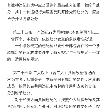
其数种违纪行为中应当受到的最高处分加重一档给予处
分；其中一种违纪行为应当受到开除党籍处分的，应当
给予开除党籍处分。
第二十四条 一个违纪行为同时触犯本条例两个以上
（含两个）条款的，依照处分较重的条款定性处理。
一个条款规定的违纪构成要件全部包含在另一个条
款规定的违纪构成要件中，特别规定与一般规定不一致
的，适用特别规定。
第二十五条 二人以上（含二人）共同故意违纪的，
对为首者，从重处分，本条例另有规定的除外；对其他
成员，按照其在共同违纪中所起的作用和应负的责任，
分别给予处分。
对于经济方面共同违纪的，按照个人所得数额及其
所起作用，分别给予处分。对违纪集团的首要分子，按