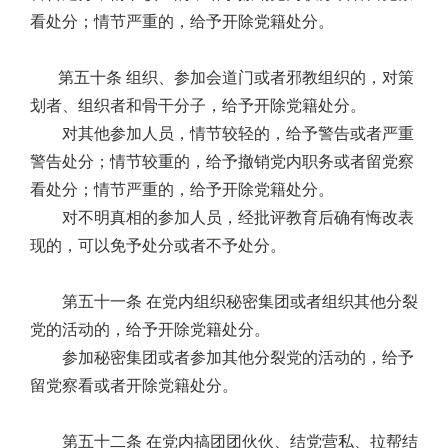
看处分；情节严重的，给予开除党籍处分。
第五十条 组织、参加会道门或者邪教组织的，对策
划者、组织者和骨干分子，给予开除党籍处分。
对其他参加人员，情节较轻的，给予警告或者严重
警告处分；情节较重的，给予撤销党内职务或者留党察
看处分；情节严重的，给予开除党籍处分。
对不明真相的参加人员，经批评教育后确有悔改表
现的，可以免予处分或者不予处分。
第五十一条 在党内组织秘密集团或者组织其他分裂
党的活动的，给予开除党籍处分。
参加秘密集团或者参加其他分裂党的活动的，给予
留党察看或者开除党籍处分。
第五十二条 在党内搞团团伙伙、结党营私、拉帮结